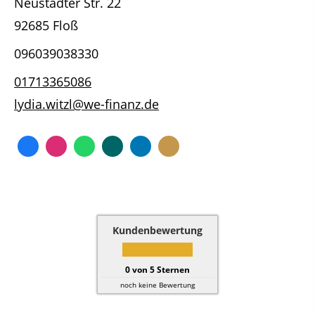
Neustädter Str. 22
92685 Floß
096039038330
01713365086
lydia.witzl@we-finanz.de
Kundenbewertung
0
von
5
Sternen
noch keine Bewertung