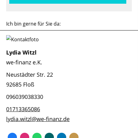
Ich bin gerne für Sie da:
Lydia Witzl
we-finanz e.K.
Neustädter Str. 22
92685 Floß
096039038330
01713365086
lydia.witzl@we-finanz.de